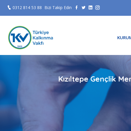
0312 814 53 88
Bizi Takip Edin
KURU
Kızıltepe Gençlik M