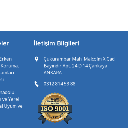
ler
İletişim Bilgileri
 Erken
Çukurambar Mah. Malcolm X Cad.
, Koruma,
Bayındır Apt. 24 D:14 Çankaya
ramları
ANKARA
si
0312 814 53 88
nadolu
 ve Yerel
al Uyum ve