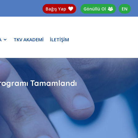
Bağış Yap
Gönüllü Ol
EN
A
TKV AKADEMİ
İLETİŞİM
 Programı Tamamlandı