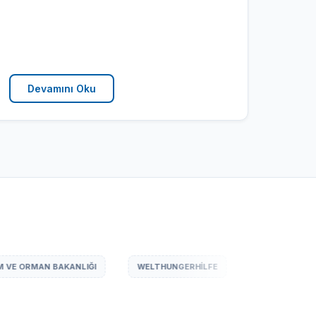
Devamını Oku
LFE
TÜRKIYE KALKINMA KOOPERATIFLERI BIRLIĞI
SAVE THE CHILDREN