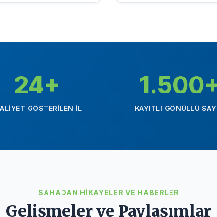
24+
1.500
AALIYET GÖSTERILEN İL
KAYITLI GÖNÜLLÜ SAY
SAHADAN HIKAYELER VE HABERLER
Gelişmeler ve Paylaşımlar