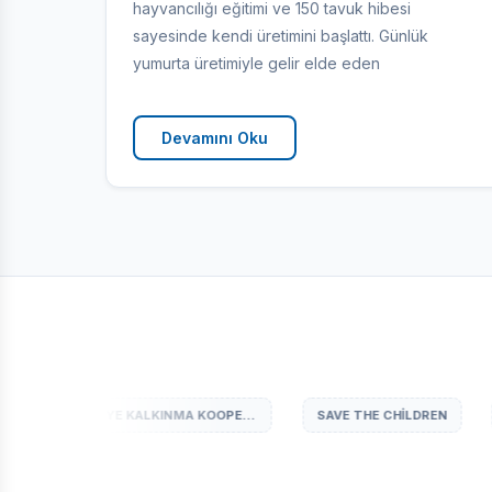
hayvancılığı eğitimi ve 150 tavuk hibesi
sayesinde kendi üretimini başlattı. Günlük
yumurta üretimiyle gelir elde eden
Devamını Oku
SAVE THE CHILDREN
ANADOLU KALKINMA SANAYI VE TICARET A.Ş.
U