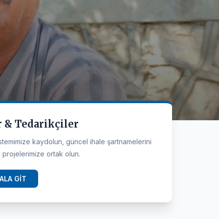
r & Tedarikçiler
istemimize kaydolun, güncel ihale şartnamelerini
 projelerimize ortak olun.
ALA GİT