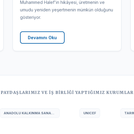
Muhammed Halef'in hikâyesi, üretmenin ve
umudu yeniden yeşertmenin mümkün olduğunu
gösteriyor.
Devamını Oku
PAYDAŞLARIMIZ VE İŞ BİRLİĞİ YAPTIĞIMIZ KURUMLAR
NICEF
TARIM VE ORMAN BAKANLIĞI
WELTHUNGERHİ