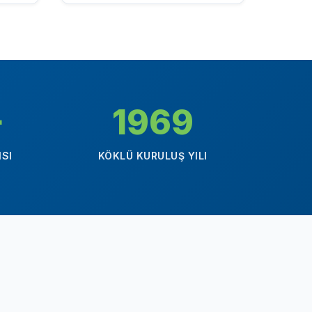
+
1969
ISI
KÖKLÜ KURULUŞ YILI