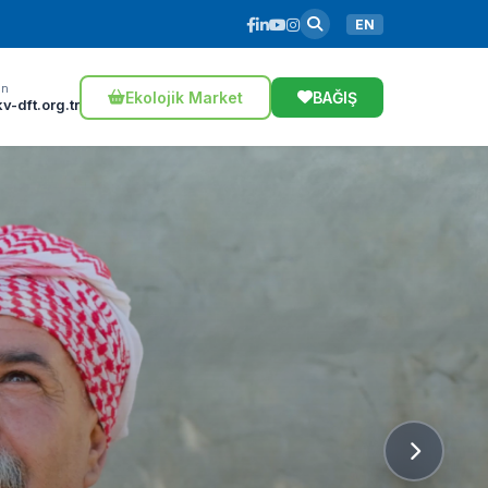
EN
ın
Ekolojik Market
BAĞIŞ
v-dft.org.tr